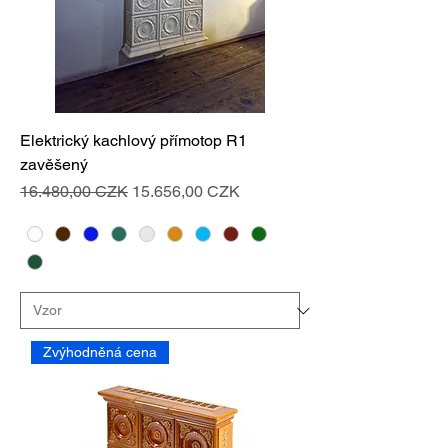
Elektrický kachlový přímotop R1
zavěšený
Standardpreis
Sale-Preis
16.480,00 CZK
15.656,00 CZK
Zvýhodněná cena