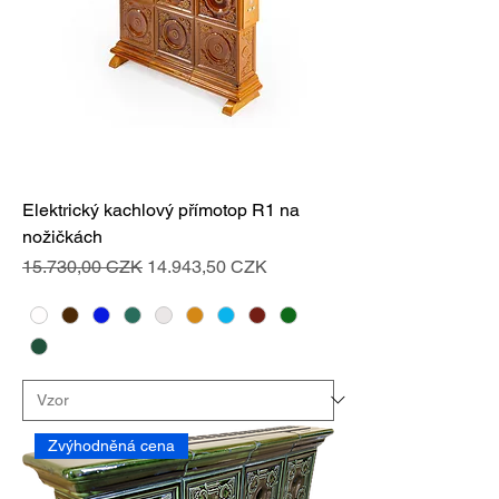
Elektrický kachlový přímotop R1 na
nožičkách
Standardpreis
Sale-Preis
15.730,00 CZK
14.943,50 CZK
Zvýhodněná cena