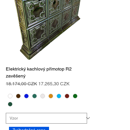
Elektrický kachlový přímotop R2
zavěšený
Standardpreis
Sale-Preis
18.174,00 CZK
17.265,30 CZK
Zvýhodněná cena