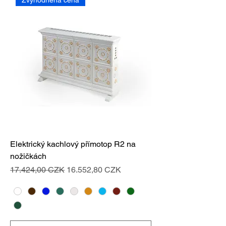
Elektrický kachlový přímotop R2 na
nožičkách
Standardpreis
Sale-Preis
17.424,00 CZK
16.552,80 CZK