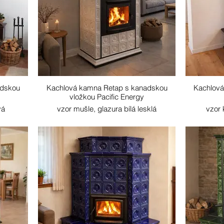
adskou
Kachlová kamna Retap s kanadskou
Kachlová
vložkou Pacific Energy
vá
vzor mušle, glazura bílá lesklá
vzor 