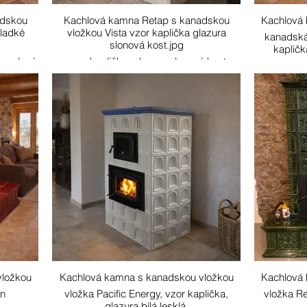
adskou
Kachlová kamna Retap s kanadskou
Kachlová
hladké
vložkou Vista vzor kaplička glazura
kanadská 
slonová kost.jpg
kapličk
ra zelená
vzor kaplička, glazura slonová kost
vložkou
Kachlová kamna s kanadskou vložkou
Kachlová
n
vložka Pacific Energy, vzor kaplička,
vložka Re
glazura bílá lesklá