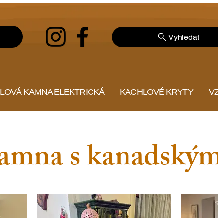
Vyhledat
LOVÁ KAMNA ELEKTRICKÁ
KACHLOVÉ KRYTY
V
amna s kanadským