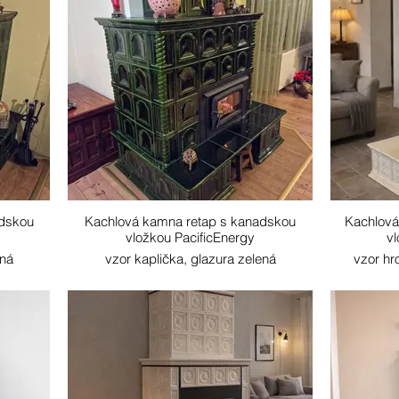
adskou
Kachlová kamna retap s kanadskou
Kachlová
vložkou PacificEnergy
vl
ená
vzor kaplička, glazura zelená
vzor hr