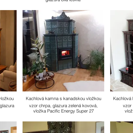
vložkou
Kachlová kamna s kanadskou vložkou
Kachlová
 glazura
vzor chrpa, glazura zelená kovová,
vzor 
vložka Pacific Energy Super 27
vlož