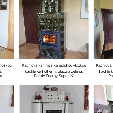
vložkou
Kachlová kamna s kanadskou vložkou
Kachlová
ná
kachle kerkotherm, glazura zelená,
kachle k
ta
Pacific Energy Super 27
Pa