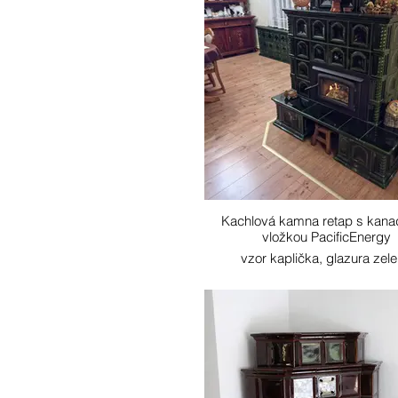
Kachlová kamna retap s kan
vložkou PacificEnergy
vzor kaplička, glazura zel