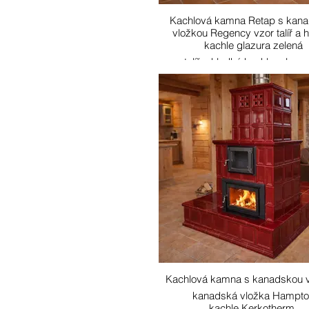
Kachlová kamna Retap s kan
vložkou Regency vzor talíř a 
kachle glazura zelená
vzor talíř a hladké kachle, glazu
Kachlová kamna s kanadskou 
kanadská vložka Hampto
kachle Kerkotherm