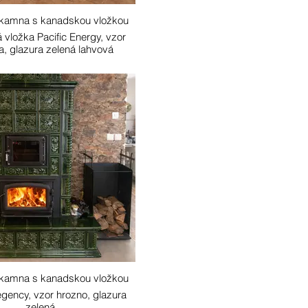
 kamna s kanadskou vložkou
vložka Pacific Energy, vzor
a, glazura zelená lahvová
 kamna s kanadskou vložkou
gency, vzor hrozno, glazura
zelená