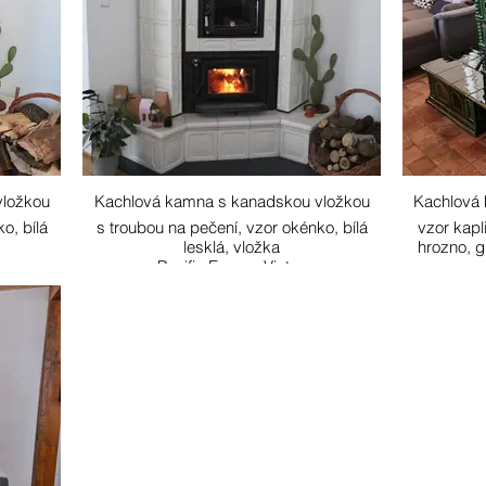
vložkou
Kachlová kamna s kanadskou vložkou
Kachlová
o, bílá
s troubou na pečení, vzor okénko, bílá
vzor kap
lesklá, vložka
hrozno, g
Pacific Energy Vista,