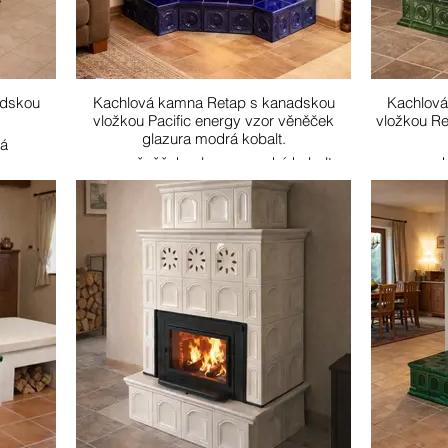
adskou
Kachlová kamna Retap s kanadskou
Kachlová
vložkou Pacific energy vzor věněček
vložkou Re
glazura modrá kobalt.
ná
vzor věněček, glazura modrá kobalt
vzor 