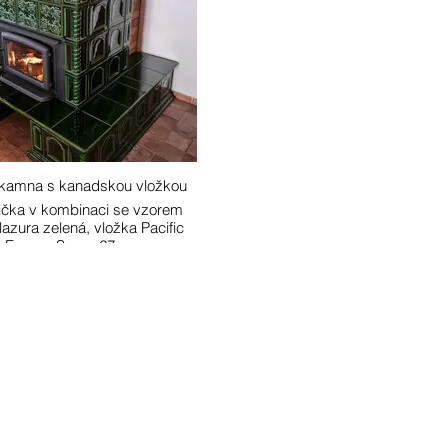
 kamna s kanadskou vložkou
lička v kombinaci se vzorem
lazura zelená, vložka Pacific
Energy Super 27