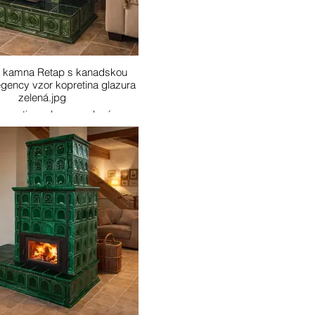
 kamna Retap s kanadskou
gency vzor kopretina glazura
zelená.jpg
kopretina, glazura zelená