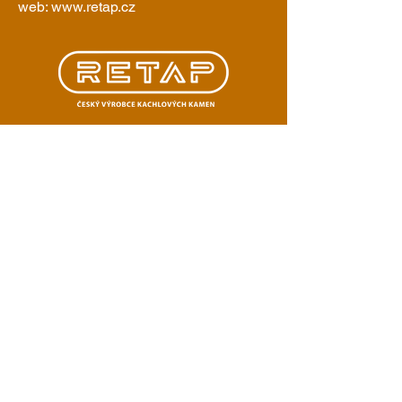
web: www.retap.cz
O nás
Historie
Aktuality
Akce
Kachlová kamna spalovací
Kachlová kamna s teplovzdušnými vložkami
Kachlová kamna s teplovodními vložkami
Kachlová kamna oboustranná
Kachlová kamna s kanadskými vložkami
Kuchyňská kachlová kamna