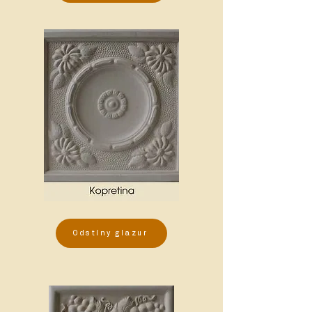
Odstíny glazur