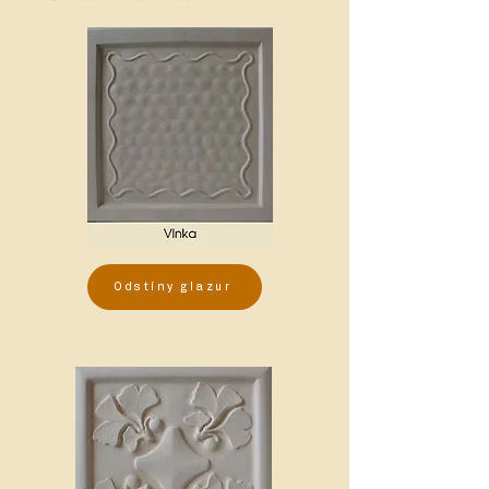
Odstíny glazur