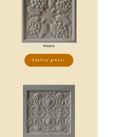
Odstíny glazur