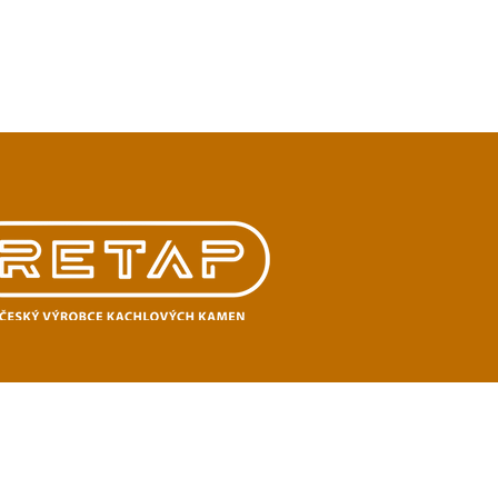
orník kachlí
Fotogalerie
Ceníky
Kontakt