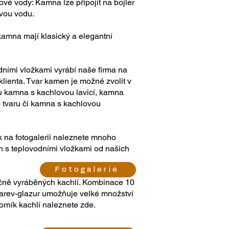
ové vody: Kamna lze připojit na bojler
ovou vodu.
kamna mají klasický a elegantní
ními vložkami vyrábí naše firma na
ienta. Tvar kamen je možné zvolit v
u kamna s kachlovou lavicí, kamna
tvaru či kamna s kachlovou
ik na fotogalerii naleznete mnoho
n s teplovodními vložkami od našich
Fotogalerie
učně vyráběných kachlí. Kombinace 10
barev-glazur umožňuje velké množství
orník kachlí naleznete zde.