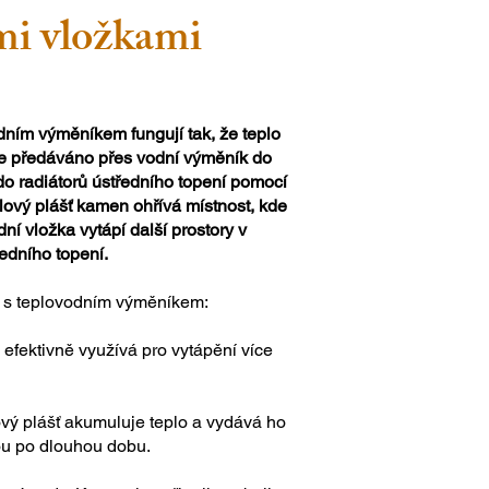
mi vložkami
ním výměníkem fungují tak, že teplo
je předáváno přes vodní výměník do
 do radiátorů ústředního topení pomocí
ový plášť kamen ohřívá místnost, kde
dní vložka vytápí další prostory v
dního topení.
s teplovodním výměníkem:
 efektivně využívá pro vytápění více
vý plášť akumuluje teplo a vydává ho
tou po dlouhou dobu.