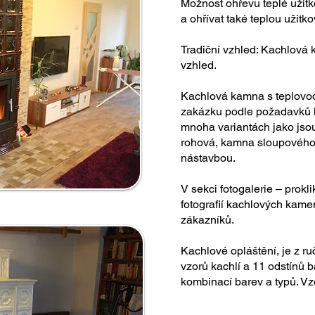
Možnost ohřevu teplé užitk
a ohřívat také teplou užitk
Tradiční vzhled: Kachlová 
vzhled.
Kachlová kamna s teplovod
zakázku podle požadavků kl
mnoha variantách jako jso
rohová, kamna sloupového 
nástavbou.
V sekci fotogalerie – prokl
fotografií kachlových kame
zákazníků.
Kachlové opláštění, je z r
vzorů kachlí a 11 odstínů 
kombinací barev a typů. Vz