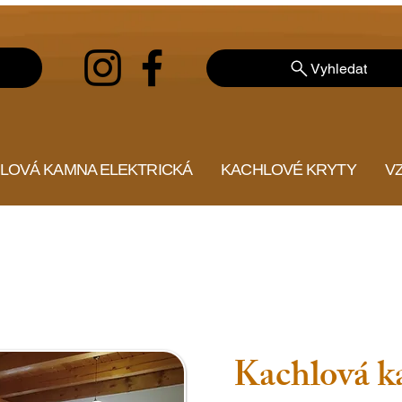
Vyhledat
LOVÁ KAMNA ELEKTRICKÁ
KACHLOVÉ KRYTY
V
Kachlová k