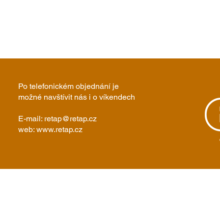
Po telefonickém objednání je
možné navštívit nás i o víkendech
E-mail:
retap@retap.cz
web: www.retap.cz
lová kamna elektrická
Kachlové kryty
Vz