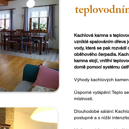
teplovodní
Kachlová kamna s teplovod
vzniklé spalováním dřeva 
vody, která se pak rozvádí
oběhového čerpadla. Kachl
kamna stojí, vnitřní teplovo
domě pomocí systému ústře
Výhody kachlových kamen 
Úsporné vytápění: Teplo se
místností.
Dlouhodobé sálání: Kachlo
postupně a s nižší intenzi