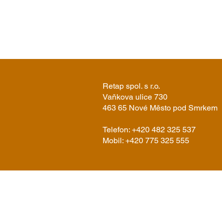
Retap spol. s r.o.
Vaňkova ulice 730
463 65 Nové Město pod Smrkem
Telefon: +420 482 325 537
Mobil: +420 775 325 555
O nás
Kachlová kamna spalovací
Kach