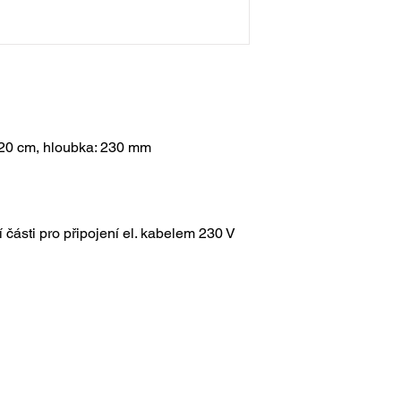
820 cm, hloubka: 230 mm
í části pro připojení el. kabelem 230 V
lová kamna elektrická
Kachlové kryty
Vz