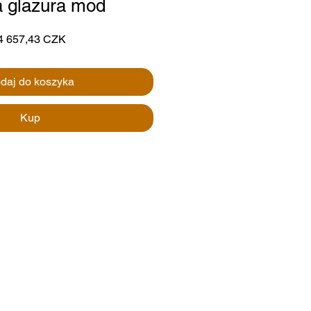
a glazura mod
gularna
Cena
4 657,43 CZK
na
Rabatowa
daj do koszyka
Kup