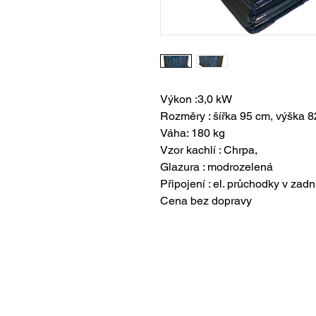
Výkon :3,0 kW
Rozměry : šířka 95 cm, výška 
Váha: 180 kg
Vzor kachlí : Chrpa,
Glazura : modrozelená
Připojení : el. průchodky v zadn
Cena bez dopravy
O nás
Kachlová kamna spalovací
Kach