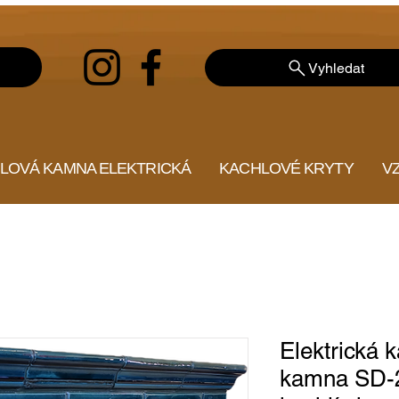
Vyhledat
LOVÁ KAMNA ELEKTRICKÁ
KACHLOVÉ KRYTY
V
Elektrická 
kamna SD-2