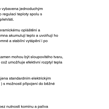
je vybavena jednoduchým
 regulaci teploty spolu s
přehřátí.
eramickému opláštění a
mna akumulují teplo a uvolňují ho
emné a stabilní vytápění i po
kamen mohou být sloupovitého tvaru,
 což umožňuje efektivní rozptyl tepla
ájena standardním elektrickým
 ) s možností připojení do běžné
bez nutnosti komínu a paliva