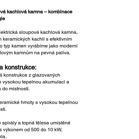
upová kachlová kamna – kombinace
gie
lektrická sloupová kachlová kamna,
gn keramických kachlí s efektivním
to typ kamen vyrábíme jako moderní
chlovým kamnům na pevná paliva.
a konstrukce:
á konstrukce z glazovaných
je vysokou tepelnou akumulaci a
 do místnosti.
 keramické hmoty s vysokou tepelnou
stí.
é spirály a topná tělesa umístěné
 s výkonem od 500 do 10 kW,
la.