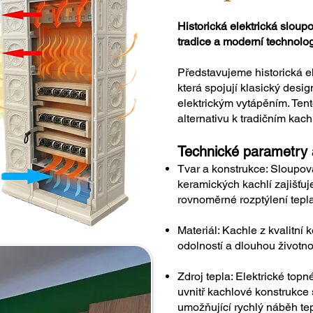
Historická elektrická slo
tradice a moderní technolo
Představujeme historická e
která spojují klasický desi
elektrickým vytápěním. Ten
alternativu k tradičním ka
Technické parametry 
Tvar a konstrukce: Sloupov
keramických kachlí zajišťu
rovnoměrné rozptýlení tepla
Materiál: Kachle z kvalitní
odolností a dlouhou životno
Zdroj tepla: Elektrické topn
uvnitř kachlové konstrukce
umožňující rychlý náběh tep