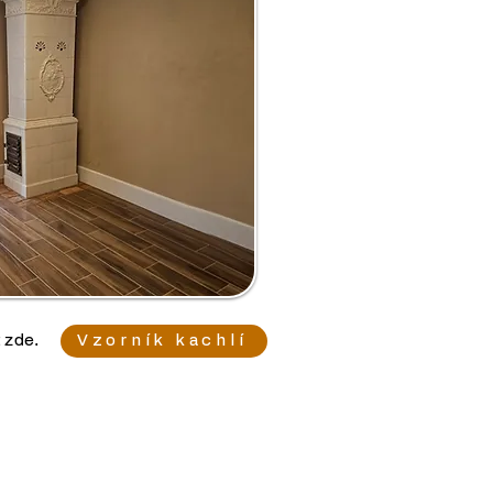
t zde.
Vzorník kachlí