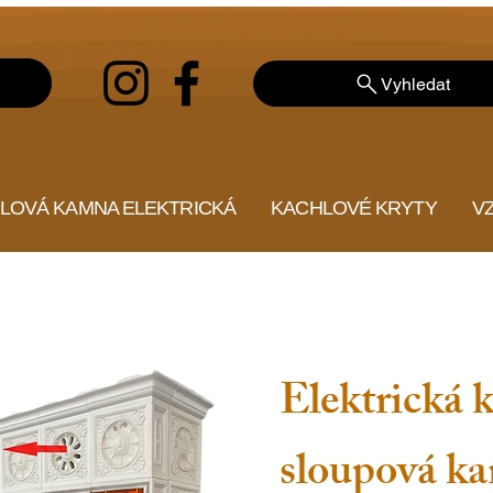
Vyhledat
LOVÁ KAMNA ELEKTRICKÁ
KACHLOVÉ KRYTY
V
Elektrická 
sloupová k