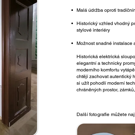
Malá údržba oproti tradičn
Historický vzhled vhodný p
stylové interiéry
Možnost snadné instalace 
Historická elektrická slou
elegantní a technicky promy
moderního komfortu vytápění
chtějí zachovat autentický h
si užít pohodlí moderní tec
chráněných prostor, zámků, 
Další fotografie můžete naj