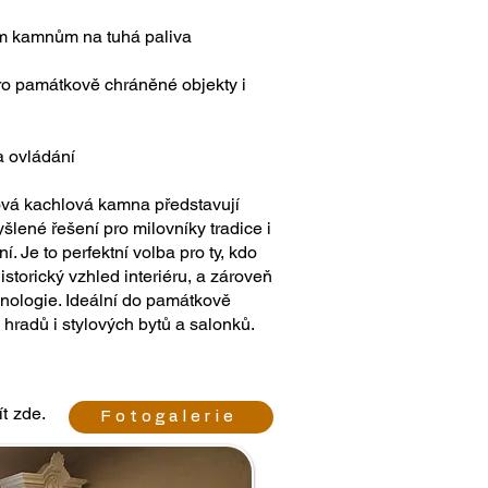
ím kamnům na tuhá paliva
ro památkově chráněné objekty i
a ovládání
pová kachlová kamna představují
šlené řešení pro milovníky tradice i
. Je to perfektní volba pro ty, kdo
istorický vzhled interiéru, a zároveň
hnologie. Ideální do památkově
hradů i stylových bytů a salonků.
ít zde.
Fotogalerie