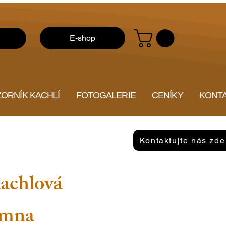
E-shop
ZORNÍK KACHLÍ
FOTOGALERIE
CENÍKY
KONT
Kontaktujte nás zde
kachlová
amna