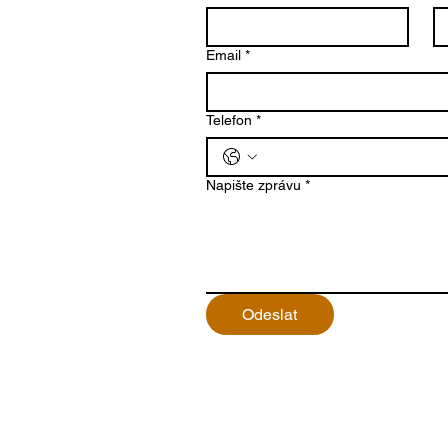
Email
*
Telefon
*
Napište zprávu
*
Odeslat