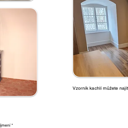
Vzorník kachlí můžete nají
íjmení
*