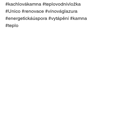
#kachlovákamna
#teplovodnívložka
#Unico
#renovace
#vínováglazura
#energetickáúspora
#vytápění
#kamna
#teplo