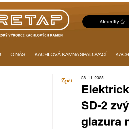
Aktuality
D
O NÁS
KACHLOVÁ KAMNA SPALOVACÍ
KACH
23. 11. 2025
Zpět
Elektric
SD-2 zvý
glazura