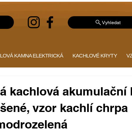
Vyhledat
LOVÁ KAMNA ELEKTRICKÁ
KACHLOVÉ KRYTY
V
ká kachlová akumulační
šené, vzor kachlí chrpa
 modrozelená