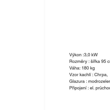
Výkon :3,0 kW
Rozměry : šířka 95 
Váha: 180 kg
Vzor kachlí : Chrpa,
Glazura : modrozele
Připojení : el. průch