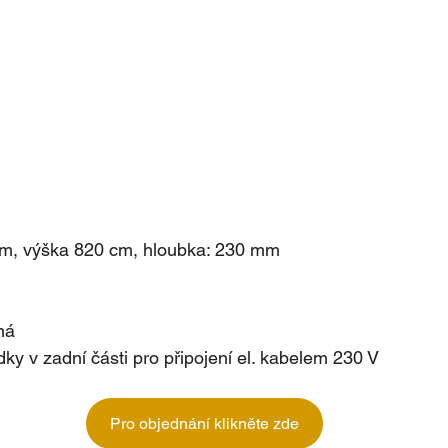
cm, výška 820 cm, hloubka: 230 mm
ná
odky v zadní části pro připojení el. kabelem 230 V
Pro objednání klikněte zde