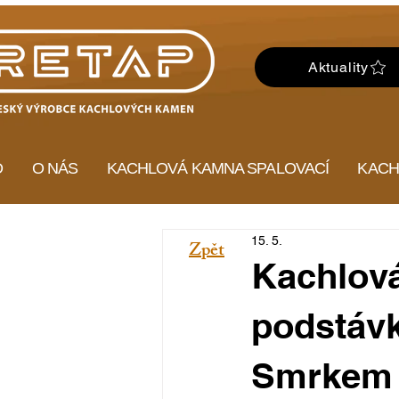
Aktuality
D
O NÁS
KACHLOVÁ KAMNA SPALOVACÍ
KACH
15. 5.
Zpět
Kachlová
podstáv
Smrkem