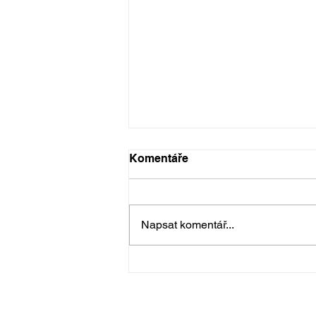
Komentáře
Napsat komentář...
Kachlová kamna ve
školicím centru společnosti
BANES