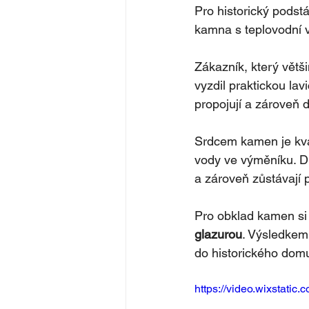
Pro historický pods
kamna s teplovodní v
Zákazník, který vět
vyzdil praktickou lav
propojují a zároveň d
Srdcem kamen je kva
vody ve výměníku. D
a zároveň zůstávají
Pro obklad kamen si 
glazurou
. Výsledkem
do historického domu
https://video.wixstati