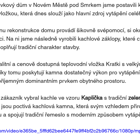
távkový dům v Novém Městě pod Smrkem jsme postavili 
ložkou, která dnes slouží jako hlavní zdroj vytápění cel
šinu rekonstrukce domu provádí šikovně svépomocí, si o
ici. Na ni jsme následně vyrobili kachlové záklopy, které 
oplňují tradiční charakter stavby.
litní a cenově dostupná teplovodní vložka Kratki s vel
íky tomu poskytují kamna dostatečný výkon pro vytápěn
 příjemným dominantním prvkem obytného prostoru.
zákazník vybral kachle ve vzoru 
Kaplička
 s tradiční 
zele
 jsou poctivá kachlová kamna, která svým vzhledem přir
 a spojují tradiční řemeslo s moderním způsobem vytápě
c.com/video/e365be_5fffd62bee6447fe9ff4bf2c2b96766c/1080p/mp