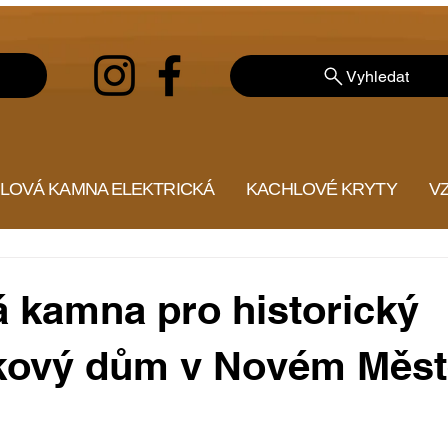
Vyhledat
LOVÁ KAMNA ELEKTRICKÁ
KACHLOVÉ KRYTY
V
 kamna pro historický
kový dům v Novém Měst