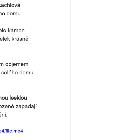
kachlová 
ého domu.
kolo kamen 
celek krásně 
kým objemem 
í celého domu 
nou lesklou 
ozeně zapadají 
ní.
4/file.mp4