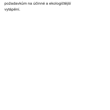
požadavkům na účinné a ekologičtější 
vytápění.