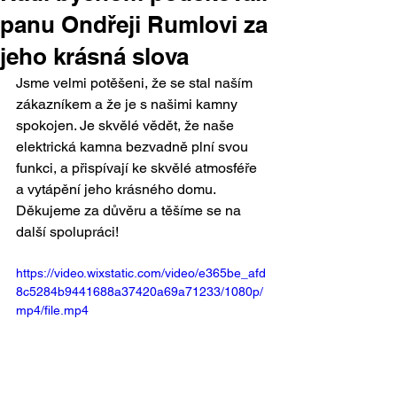
panu Ondřeji Rumlovi za
jeho krásná slova
Jsme velmi potěšeni, že se stal naším 
zákazníkem a že je s našimi kamny 
spokojen. Je skvělé vědět, že naše 
elektrická kamna bezvadně plní svou 
funkci, a přispívají ke skvělé atmosféře 
a vytápění jeho krásného domu. 
Děkujeme za důvěru a těšíme se na 
další spolupráci!
https://video.wixstatic.com/video/e365be_afd
8c5284b9441688a37420a69a71233/1080p/
mp4/file.mp4