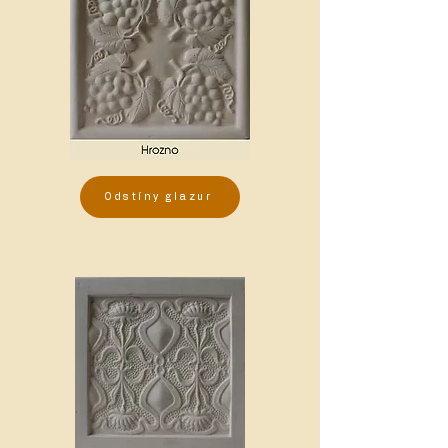
Odstíny glazur