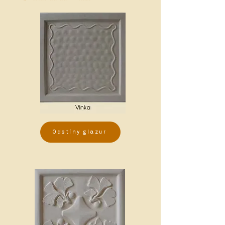
Odstíny glazur