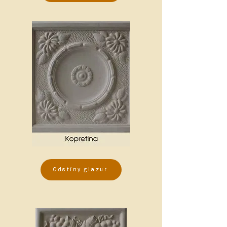
Odstíny glazur