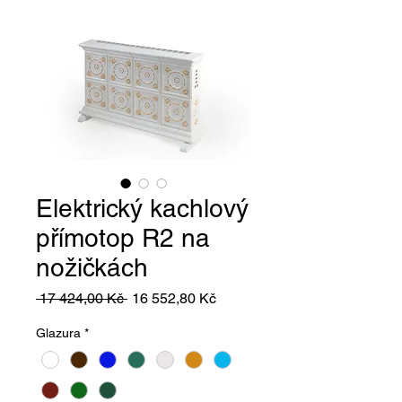
Elektrický kachlový
přímotop R2 na
nožičkách
Běžná
Zvýhodněná
 17 424,00 Kč 
16 552,80 Kč
cena
cena
Glazura
*