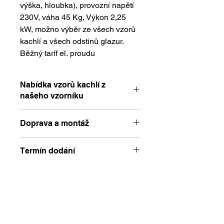
výška, hloubka), provozní napětí
230V, váha 45 Kg, Výkon 2,25
kW, možno výběr ze všech vzorů
kachlí a všech odstínů glazur.
Běžný tarif el. proudu
Nabídka vzorů kachlí z
našeho vzorníku
Vzorník kachlí zde
Doprava a montáž
Doprava a montáž kamen nejsou
Termín dodání
zahrnuty v ceně produktu a podléhají
samostatné kalkulaci.
Po vytvoření objednávky budou
Konečná cena bude upřesněna
kamna zadána do výroby podle Vámi
individuálně podle vzdálenosti
O nás
zvoleného vzoru kachlí a odstínu
montáže v kilometrech.
glazury.
Historie
Kachle jsou ručně vyráběné, proto je
každý kus originál.
Aktuality